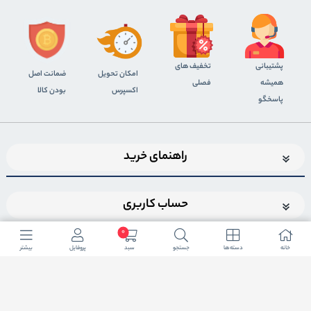
پشتیبانی
تخفیف های
اﻣﮑﺎن ﺗﺤﻮﯾﻞ
ضمانت اصل
همیشه
فصلی
اﮐﺴﭙﺮس
بودن کالا
پاسخگو
راهنمای خرید
حساب کاربری
0
خانه
دسته ها
جستجو
سبد
پروفایل
بیشتر