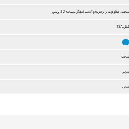
خت ، مقاوم در برابر ضربه و آسیب | نقش برسجته 3D، پرسی
فل TSA
خت
ربی
اتن