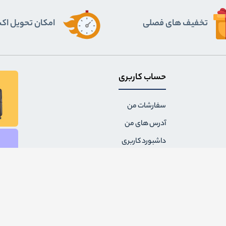
تخفیف های فصلی
اﻣﮑﺎن ﺗﺤﻮﯾﻞ ا
حساب کاربری
سفارشات من
آدرس های من
داشبورد کاربری
لیست علاقه مندی ها