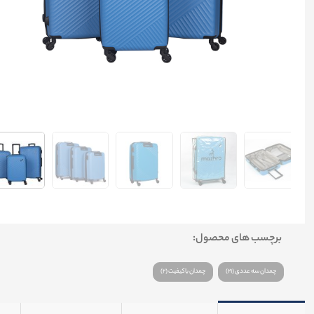
برچسب های محصول:
چمدان سه عددی (21)
چمدان باکیفیت (2)