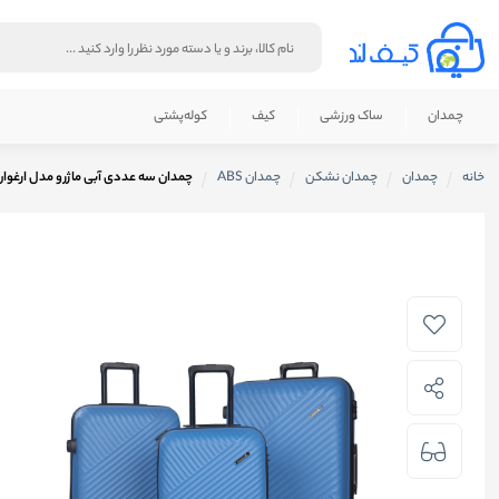
چمدان
ساک ورزشی
کیف
کوله‌پشتی‌
خانه
چمدان
چمدان نشکن
چمدان ABS
چمدان سه عددی آبی ماژرو مدل ارغوا