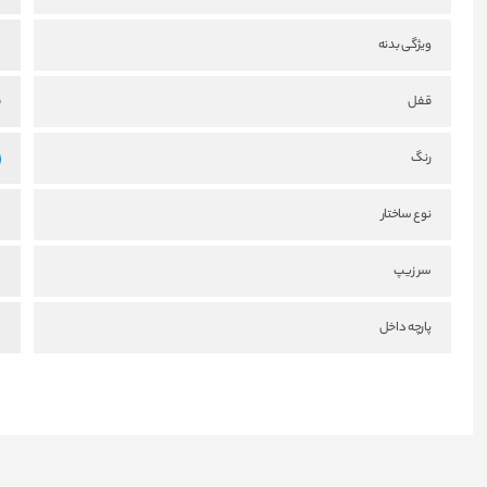
ویژگی بدنه
س
قفل
ق
رنگ
نوع ساختار
س
سر زیپ
س
پارچه داخل
س