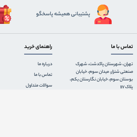
پشتیبانی همیشه پاسخگو
تماس با ما
راهنمای خرید
تهران، شهرستان پاکدشت، شهرک
درباره ما
صنعتی شنزار، میدان سوم، خیابان
تماس با ما
بوستان سوم، خیابان نگارستان یکم،
سوالات متداول
پلاک 117
نحوه ارسال سفارش
021.36460629
قوانین و مقررات فروشگاه
0991.5205284
شرایط بازگشت کالا
پشتیبانی شنبه تا پنجشنبه ۹ الی ۱۸
حریم خصوصی
info {@} kifland.com