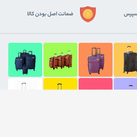
ﮐﺴﭙﺮس
ضمانت اصل بودن کالا