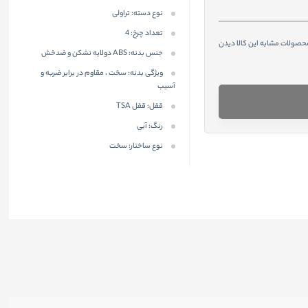
نوع دسته:
تراولی
تعداد چرخ:
4
محصولات مشابه این کالا دیدن
جنس بدنه:
ABS دولایه نشکن و ضدخش
ویژگی بدنه:
سخت ، مقاوم در برابر ضربه و
آسیب
قفل:
قفل TSA
رنگ:
آبی
نوع ساختار:
سخت