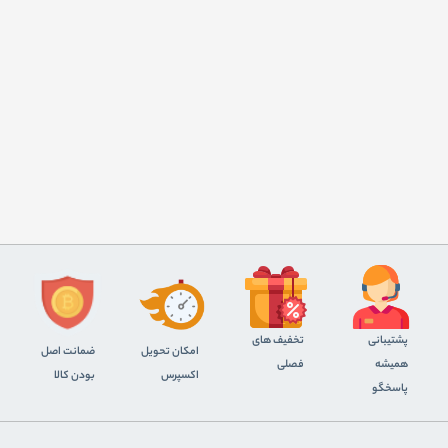
پشتیبانی
تخفیف های
اﻣﮑﺎن ﺗﺤﻮﯾﻞ
ضمانت اصل
همیشه
فصلی
اﮐﺴﭙﺮس
بودن کالا
پاسخگو