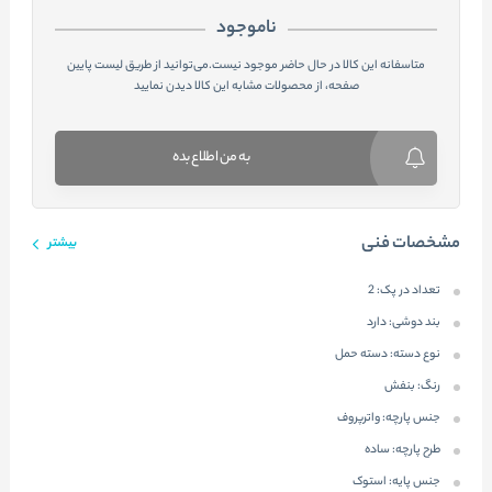
ناموجود
متاسفانه این کالا در حال حاضر موجود نیست.می‌توانید از طریق لیست پایین
صفحه، از محصولات مشابه این کالا دیدن نمایید
به من اطلاع بده
مشخصات فنی
بیشتر
تعداد در پک:
2
بند دوشی:
دارد
نوع دسته:
دسته حمل
رنگ:
بنفش
جنس پارچه:
واترپروف
طرح پارچه:
ساده
جنس پایه:
استوک