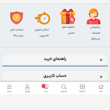
پشتیبانی
تخفیف های
اﻣﮑﺎن ﺗﺤﻮﯾﻞ
ضمانت اصل
همیشه
فصلی
اﮐﺴﭙﺮس
بودن کالا
پاسخگو
راهنمای خرید
حساب کاربری
0
خانه
دسته ها
جستجو
سبد
پروفایل
بیشتر