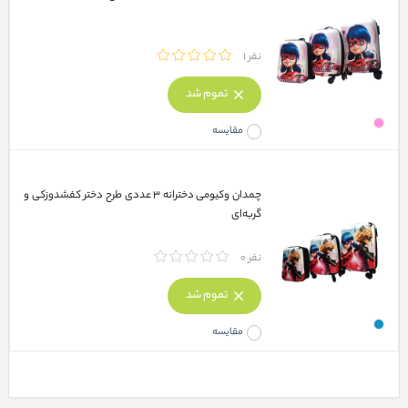
نفر 1
تموم شد
مقایسه
چمدان وکیومی دخترانه ۳ عددی طرح دختر کفشدوزکی و
گربه‌ای
نفر 0
تموم شد
مقایسه