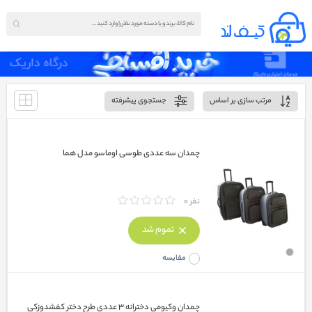
مرتب سازی بر اساس
جستجوی پیشرفته
چمدان سه عددی طوسی اوماسو مدل هما
نفر 0
تموم شد
مقایسه
چمدان وکیومی دخترانه ۳ عددی طرح دختر کفشدوزکی