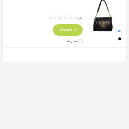
نفر 0
تموم شد
مقایسه