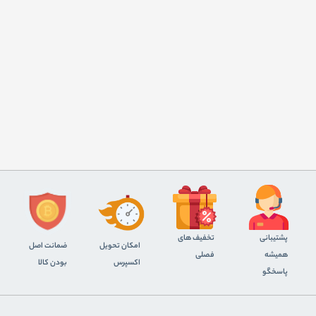
پشتیبانی
تخفیف های
اﻣﮑﺎن ﺗﺤﻮﯾﻞ
ضمانت اصل
همیشه
فصلی
اﮐﺴﭙﺮس
بودن کالا
پاسخگو