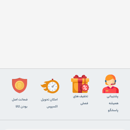
پشتیبانی
تخفیف های
اﻣﮑﺎن ﺗﺤﻮﯾﻞ
ضمانت اصل
همیشه
فصلی
اﮐﺴﭙﺮس
بودن کالا
پاسخگو