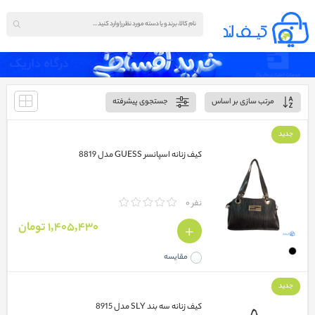
مرتب سازی بر اساس
جستجوی پیشرفته
جدید
کیف زنانه اسپانسر GUESS مدل 8819
نفر 0
1,405,430 تومان
مقایسه
جدید
کیف زنانه سه بند SLY مدل 8915