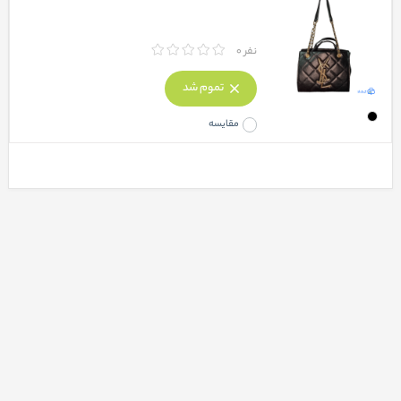
نفر 0
تموم شد
مقایسه