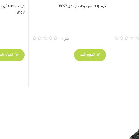
کیف زنانه سر خونه دار مدل 8097
8167
مقایسه
مقایسه
نفر 0
تموم شد
تموم شد