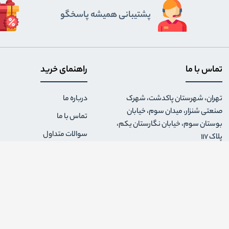
پشتیبانی همیشه پاسخگو
تماس با ما
راهنمای خرید
تهران، شهرستان پاکدشت، شهرک
درباره ما
صنعتی شنزار، میدان سوم، خیابان
تماس با ما
بوستان سوم، خیابان نگارستان یکم،
سوالات متداول
پلاک 117
نحوه ارسال سفارش
021.36460629
قوانین و مقررات فروشگاه
0991.5205284
شرایط بازگشت کالا
پشتیبانی شنبه تا پنجشنبه ۹ الی ۱۸
حریم خصوصی
info {@} kifland.com