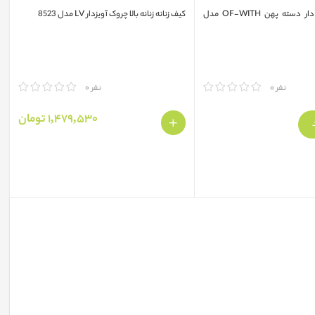
کیف زنانه نگین دار دسته پهن OF-WITH مدل
کیف زنانه زنانه بالا چروک آویزدار LV مدل 8523
مقایسه
نفر 0
نفر 0
1,479,530 تومان