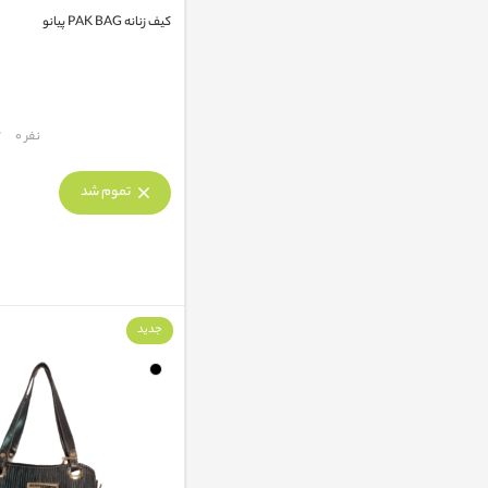
کیف زنانه PAK BAG پیانو
مقایسه
نفر 0
تموم شد
جدید