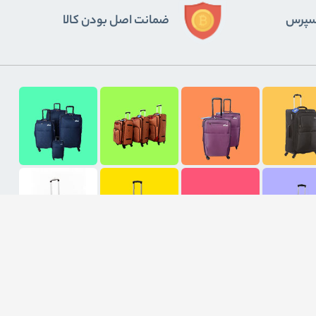
ﮐﺴﭙﺮس
ضمانت اصل بودن کالا