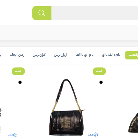
قعیت
نام : الف تا ی
نام : ی تا الف
ارزان‌ترین
گران‌ترین
زمان ایجاد
پ
جدید
جدید