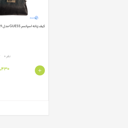
کیف زنانه اسپانسر GUESS مدل 8819
مقایسه
نفر 0
405,430