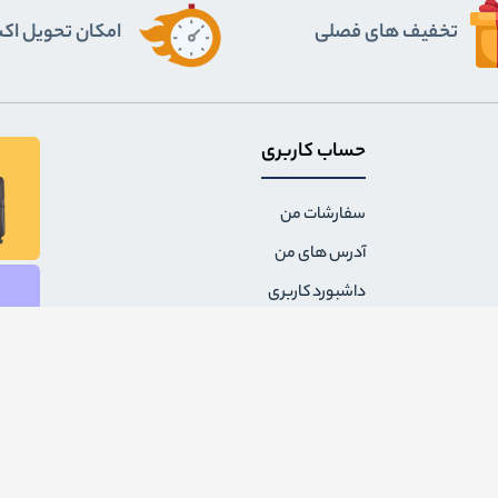
تخفیف های فصلی
اﻣﮑﺎن ﺗﺤﻮﯾﻞ ا
حساب کاربری
سفارشات من
آدرس های من
داشبورد کاربری
لیست علاقه مندی ها