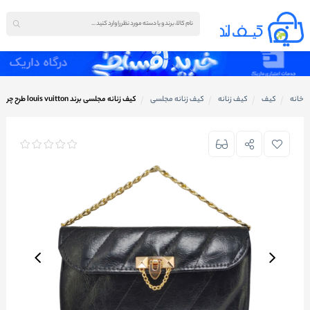
خانه
کیف
کیف زنانه
کیف زنانه مجلسی
کیف زنانه مجلسی برند louis vuitton طرح چرم (سایز 14 در 26 سانتی‌متر)