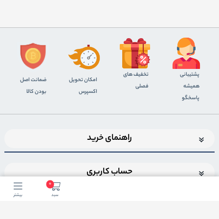
پشتیبانی
تخفیف های
اﻣﮑﺎن ﺗﺤﻮﯾﻞ
ضمانت اصل
همیشه
فصلی
اﮐﺴﭙﺮس
بودن کالا
پاسخگو
راهنمای خرید
حساب کاربری
0
سبد
بیشتر