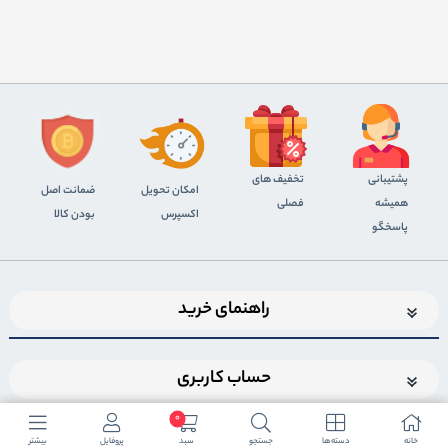
پشتیبانی
تخفیف های
اﻣﮑﺎن ﺗﺤﻮﯾﻞ
ضمانت اصل
همیشه
فصلی
اﮐﺴﭙﺮس
بودن کالا
پاسخگو
راهنمای خرید
حساب کاربری
0
خانه
دسته ها
جستجو
سبد
پروفایل
بیشتر