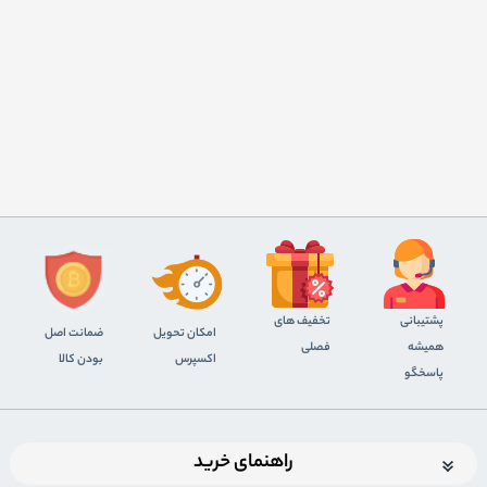
پشتیبانی
تخفیف های
اﻣﮑﺎن ﺗﺤﻮﯾﻞ
ضمانت اصل
همیشه
فصلی
اﮐﺴﭙﺮس
بودن کالا
پاسخگو
راهنمای خرید