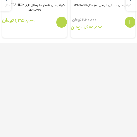
کوله پشتی لپ تاپی طوسی تیره مدل atr36254
کوله پشتی فانتزی مدرسه‌ای طرح FASHION مدل
atr36249
2,100,000 تومان
1,350,000 تومان
1,900,000 تومان