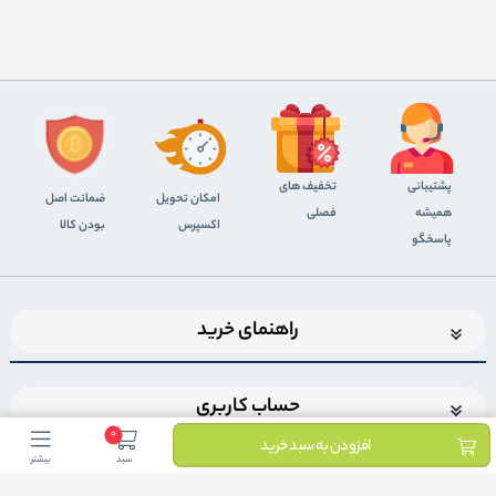
پشتیبانی
تخفیف های
اﻣﮑﺎن ﺗﺤﻮﯾﻞ
ضمانت اصل
همیشه
فصلی
اﮐﺴﭙﺮس
بودن کالا
پاسخگو
راهنمای خرید
حساب کاربری
0
افزودن به سبد خرید
سبد
بیشتر