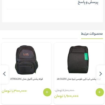
پرسش و پاسخ
محصولات مرتبط
کوله پشتی لپ تاپی طوسی تیره مدل atr36254
کوله پشتی گابول مدل ATR36246
2,100,000 تومان
1,300,000 تومان
1,900,000 تومان