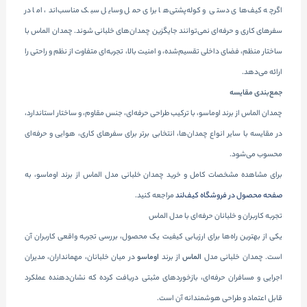
اگرچه کیف‌های دستی و کوله‌پشتی‌ها برای حمل وسایل سبک مناسب‌اند، اما در
سفرهای کاری و حرفه‌ای نمی‌توانند جایگزین چمدان‌های خلبانی شوند. چمدان الماس با
ساختار منظم، فضای داخلی تقسیم‌شده، و امنیت بالا، تجربه‌ای متفاوت از نظم و راحتی را
ارائه می‌دهد.
جمع‌بندی مقایسه
چمدان الماس از برند اوماسو، با ترکیب طراحی حرفه‌ای، جنس مقاوم، و ساختار استاندارد،
در مقایسه با سایر انواع چمدان‌ها، انتخابی برتر برای سفرهای کاری، هوایی و حرفه‌ای
محسوب می‌شود.
برای مشاهده مشخصات کامل و خرید چمدان خلبانی مدل الماس از برند اوماسو، به
صفحه محصول در فروشگاه کیف‌لند
مراجعه کنید.
تجربه کاربران و خلبانان حرفه‌ای با مدل الماس
یکی از بهترین راه‌ها برای ارزیابی کیفیت یک محصول، بررسی تجربه واقعی کاربران آن
است. چمدان خلبانی مدل
الماس
از برند
اوماسو
در میان خلبانان، مهمانداران، مدیران
اجرایی و مسافران حرفه‌ای، بازخوردهای مثبتی دریافت کرده که نشان‌دهنده عملکرد
قابل اعتماد و طراحی هوشمندانه آن است.