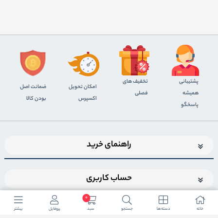
پشتیبانی
تخفیف های
اﻣﮑﺎن ﺗﺤﻮﯾﻞ
ضمانت اصل
همیشه
فصلی
اﮐﺴﭙﺮس
بودن کالا
پاسخگو
راهنمای خرید
حساب کاربری
0
خانه
دسته ها
جستجو
سبد
پروفایل
بیشتر