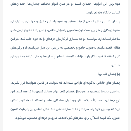
مهم‌ترین این ابزارها، چمدان است؛ و در میان انواع مختلف چمدان‌ها، چمدان‌های
خلبانی جایگاه ویژه‌ای دارند.
چمدان خلبانی مدل
الماس
از برند معتبر
اوماسو
، پاسخی دقیق و حرفه‌ای به نیازهای
سفرهای کاری و هوایی است. این محصول با طراحی خاص، جنس بدنه مقاوم از
برزنت
، و
ساختار استاندارد، توانسته توجه بسیاری از کاربران حرفه‌ای را به خود جلب کند. در این
مقاله، قصد داریم به‌صورت جامع و تخصصی به بررسی این مدل بپردازیم؛ از ویژگی‌های
فنی گرفته تا تجربه کاربران، مزایا، مقایسه با سایر چمدان‌ها، و حتی آینده چمدان‌های
خلبانی.
چرا چمدان خلبانی؟
چمدان‌های خلبانی به‌گونه‌ای طراحی شده‌اند که بتوانند در کابین هواپیما قرار بگیرند،
به‌راحتی جابه‌جا شوند، و در عین حال فضای کافی برای وسایل ضروری را فراهم کنند. این
نوع چمدان‌ها معمولاً سبک، مقاوم، و دارای ساختاری منظم هستند که به کاربر امکان
می‌دهد وسایل خود را با سرعت و دقت سازماندهی کند. مدل الماس نیز با رعایت همین
اصول، یک گزینه ایده‌آل برای سفرهای کوتاه‌مدت، کاری، و حرفه‌ای محسوب می‌شود.