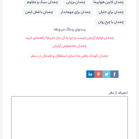
چمدان کابین هواپیما
چمدان برزنتی
چمدان سبک و مقاوم
چمدان برای خلبان
چمدان برای مهماندار
چمدان با قفل ایمن
چمدان با چرخ روان
پستهای وبلاگ مربوطه:
چمدان لوازم آرایش چیست و چرا به آن نیاز داریم؟ راهنمای خرید
چمدان مخصوص آرایش
چمدان کودک راهی به دنیای استقلال و هیجان در سفر
انصراف از نظر