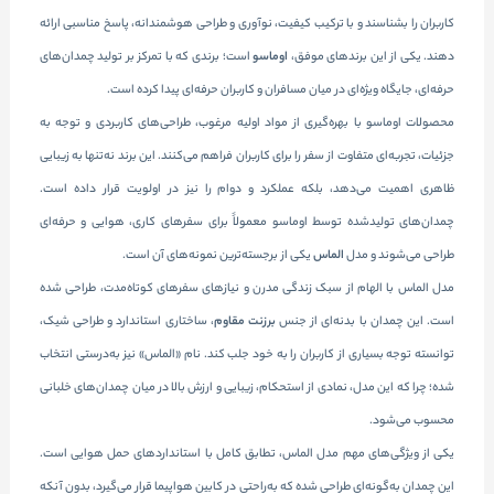
کاربران را بشناسند و با ترکیب کیفیت، نوآوری و طراحی هوشمندانه، پاسخ مناسبی ارائه
دهند. یکی از این برندهای موفق،
اوماسو
است؛ برندی که با تمرکز بر تولید چمدان‌های
حرفه‌ای، جایگاه ویژه‌ای در میان مسافران و کاربران حرفه‌ای پیدا کرده است.
محصولات اوماسو با بهره‌گیری از مواد اولیه مرغوب، طراحی‌های کاربردی و توجه به
جزئیات، تجربه‌ای متفاوت از سفر را برای کاربران فراهم می‌کنند. این برند نه‌تنها به زیبایی
ظاهری اهمیت می‌دهد، بلکه عملکرد و دوام را نیز در اولویت قرار داده است.
چمدان‌های تولیدشده توسط اوماسو معمولاً برای سفرهای کاری، هوایی و حرفه‌ای
طراحی می‌شوند و مدل
الماس
یکی از برجسته‌ترین نمونه‌های آن است.
مدل الماس با الهام از سبک زندگی مدرن و نیازهای سفرهای کوتاه‌مدت، طراحی شده
است. این چمدان با بدنه‌ای از جنس
برزنت مقاوم
، ساختاری استاندارد و طراحی شیک،
توانسته توجه بسیاری از کاربران را به خود جلب کند. نام «الماس» نیز به‌درستی انتخاب
شده؛ چرا که این مدل، نمادی از استحکام، زیبایی و ارزش بالا در میان چمدان‌های خلبانی
محسوب می‌شود.
یکی از ویژگی‌های مهم مدل الماس، تطابق کامل با استانداردهای حمل هوایی است.
این چمدان به‌گونه‌ای طراحی شده که به‌راحتی در کابین هواپیما قرار می‌گیرد، بدون آنکه