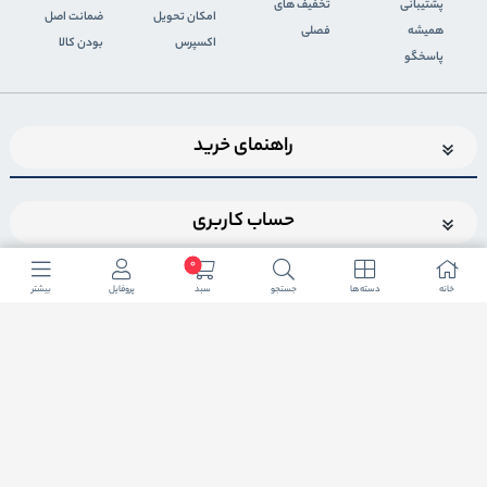
پشتیبانی
تخفیف های
اﻣﮑﺎن ﺗﺤﻮﯾﻞ
ضمانت اصل
همیشه
فصلی
اﮐﺴﭙﺮس
بودن کالا
پاسخگو
راهنمای خرید
حساب کاربری
0
خانه
دسته ها
جستجو
سبد
پروفایل
بیشتر
اضافه شدن به خبرنامه
برای عضویت در خبرنامه فروشگاهایمیل خود را وارد کنید
ثبت ایمیل