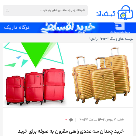
نوشته های وبلاگ "2024" از "دی"
شنبه 7 بهمن 1402 ساعت 20:27
0
خرید چمدان سه عددی راهی مقرون به صرفه برای خرید