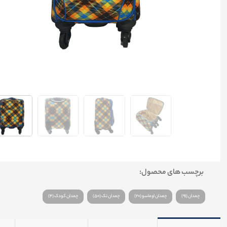
برچسب های محصول:
چمدان (91)
چمدان اوماسو (20)
چمدان تک (50)
چمدان کودک (4)