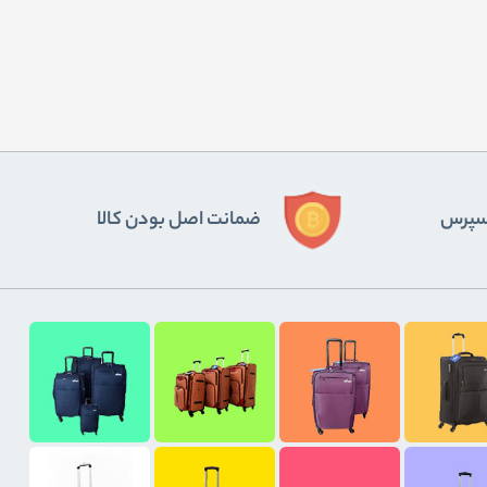
ﮐﺴﭙﺮس
ضمانت اصل بودن کالا