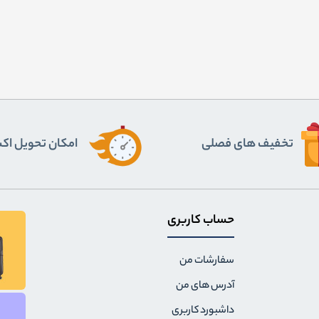
تخفیف های فصلی
اﻣﮑﺎن ﺗﺤﻮﯾﻞ ا
حساب کاربری
سفارشات من
آدرس های من
داشبورد کاربری