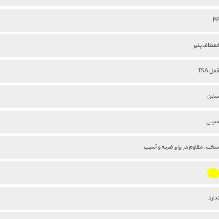
P
نعطاف پذیر
فل TSA
اتن
ربی
خت ، مقاوم در برابر ضربه و آسیب
دارد