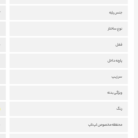
جنس پایه
P
نوع ساختار
ا
قفل
ق
پارچه داخل
س
سر زیپ
س
ویژگی بدنه
س
رنگ
محفظه مخصوص لپ‌تاپ
ن