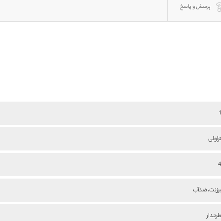
پرسش و پاسخ
راولی
رزنت، ضدآب
رحدار